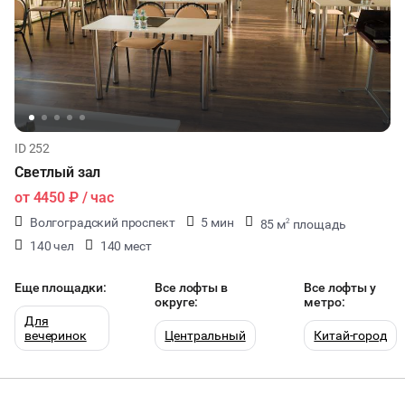
ID 252
Светлый зал
от
4450 ₽
/ час
Волгоградский проспект
5 мин
85 м
площадь
2
140 чел
140 мест
Еще площадки:
Все лофты в
Все лофты у
округе:
метро:
Для
вечеринок
Центральный
Китай-город