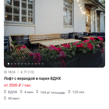
СЕМИНАРЫ
ТАНЦЫ
КАСТИНГИ
КИНОПРОСМОТР
НАСТОЛЬНЫЕ ИГРЫ
ФУРШЕТЫ
ID 1824
4.77 (13)
Лофт с верандой в парке ВДНХ
КОНФЕРЕНЦИИ
от
2500 ₽
/ час
ВДНХ
4 мин
120 чел
194 м
площадь
2
ДЕГУСТАЦИИ
40 мест
ЧАЕПИТИЕ