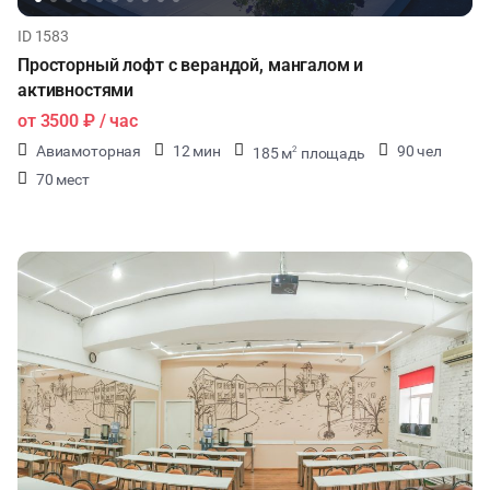
ID 1583
Просторный лофт с верандой, мангалом и
активностями
от
3500 ₽
/ час
Авиамоторная
12 мин
90 чел
185 м
площадь
2
70 мест