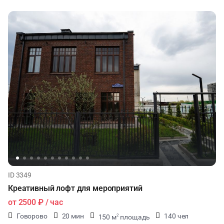
ТИМБИЛДИНГ
ID 3349
Креативный лофт для мероприятий
от
2500 ₽
/ час
Говорово
20 мин
140 чел
150 м
площадь
2