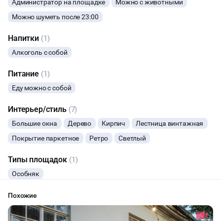
Администратор на площадке
Можно с животными
ФОТОСЕССИИ
Можно шуметь после 23:00
Напитки
(1)
БАНКЕТЫ
Алкоголь с собой
ЮБИЛЕЙ
Питание
(1)
Еду можно с собой
ЙОГА И РАСТЯЖКА
Интерьер/стиль
(7)
ВЫПУСКНЫЕ
Большие окна
Дерево
Кирпич
Лестница винтажная
Покрытие паркетное
Ретро
Светлый
ДИСКОТЕКА
Типы площадок
(1)
СВИДАНИЯ
Особняк
НОВЫЙ ГОД
Похожие
МАСТЕР-КЛАСС