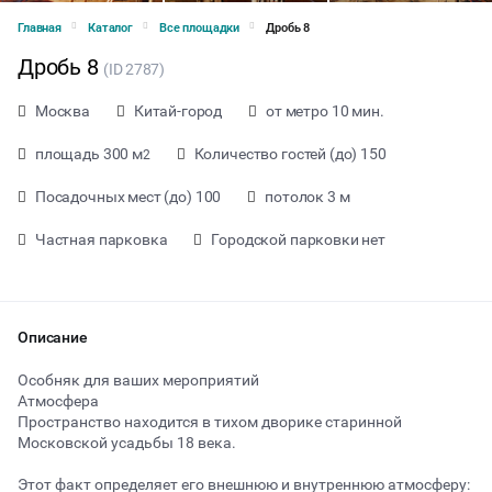
Главная
Каталог
Все площадки
Дробь 8
Дробь 8
(ID 2787)
Москва
Китай-город
от метро 10 мин.
площадь 300 м
Количество гостей (до) 150
2
Посадочных мест (до) 100
потолок 3 м
Частная парковка
Городской парковки нет
Описание
Особняк для ваших мероприятий
Атмосфера
Пространство находится в тихом дворике старинной
от 3000 ₽ за час
Московской усадьбы 18 века.
Этот факт определяет его внешнюю и внутреннюю атмосферу:
Тип мероприятия