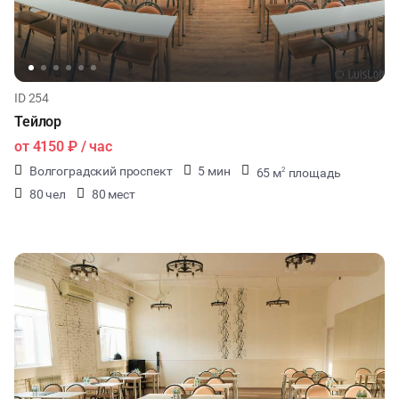
ID 254
Тейлор
от
4150 ₽
/ час
Волгоградский проспект
5 мин
65 м
площадь
2
80 чел
80 мест