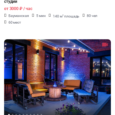
студии
от
3000 ₽
/ час
Бауманская
5 мин
80 чел
140 м
площадь
2
60 мест