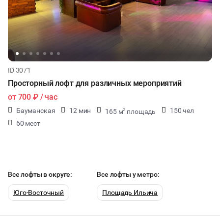
ID 3071
Просторный лофт для различных мероприятий
от
700 ₽
/ час
Бауманская
12 мин
150 чел
165 м
площадь
2
60 мест
Все лофты в округе:
Все лофты у метро:
Юго-Восточный
Площадь Ильича