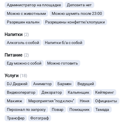
Администратор на площадке
Депозита нет
МАСТЕР-КЛАСС
Можно с животными
Можно шуметь после 23:00
Разрешен кальян
Разрешены конфетти/хлопушки
СЕМИНАРЫ
Напитки
(2)
ТАНЦЫ
Алкоголь с собой
Напитки б/а с собой
ВЫСТАВКИ
Питание
(2)
Еду можно с собой
Можно готовить
КАСТИНГИ
Услуги
(18)
КИНОПРОСМОТР
DJ Диджей
Аниматор
Бармен
Ведущий
Видеооператор
Декоратор
Кальянщик
Кейтеринг
НАСТОЛЬНЫЕ ИГРЫ
Макияж
Мероприятия "под ключ"
Няня
Официанты
Персонал по запросу
РЕПЕТИЦИИ
Повар
Помощник
Тамада
Трансфер
Фотограф
КУЛИНАРНЫЙ МАСТЕР-КЛАСС