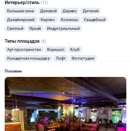
Интерьер/стиль
(11)
ФУРШЕТЫ
Большие окна
Деловой
Дерево
Детский
Дизайнерский
Кирпич
Колонны
Свадебный
КОНФЕРЕНЦИИ
Светлый
Яркий
Индустриальный
ХАКАТОНЫ
Типы площадок
(6)
Арт-пространство
Воркшоп
Клуб
ДЕГУСТАЦИИ
Концертная площадка
Лофт
Фотостудия
ЧАЕПИТИЕ
Похожие
ТИМБИЛДИНГ