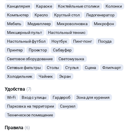
соорентируют по любой вашей просьбе
Канцелярия
Караоке
Коктейльные столики
Колонки
- Свои высококлассные бармены, качественные кальяны,
ФОТОСЕССИИ
вкуснейший кейтеринг, открытая кухня
Компьютер
Кресло
Круглый стол
Ледогенератор
- Наши цены максимально лояльны и приемлемы
- Отдельный вход без пропусков
Мебель
БАНКЕТЫ
Медиаплеер
Микроволновка
Микрофон
- Мы открыты круглосуточно для всех жаворонков и сов
Микшерный пульт
Настольный теннис
нашей столицы
ЮБИЛЕЙ
Настольный футбол
Ноутбук
Пинг-понг
Посуда
Остались вопросы?
Принтер
Проектор
Сабвуфер
ЙОГА И РАСТЯЖКА
Мы с удовольствием оставим вас без них при личном общении
Световое оборудование
Светомузыка
по телефону или же в живую ;)
Сетевые фильтры
ФИТНЕС
Столы
Стулья
Сцена
Флипчарт
Холодильник
Чайник
Экран
ВЫПУСКНЫЕ
Удобства
(7)
МАЛЬЧИШНИК
Wi-Fi
Вход с улицы
Гардероб
Зона для курения
Парковка на территории
Санузел
ДИСКОТЕКА
Техническое помещение
НОВЫЙ ГОД
Правила
(6)