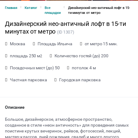
Главная
Каталог
Все
Дизайнерский нео-античный лофт в 15-
площадки
ти минутах от метро
Дизайнерский нео-античный лофт в 15-ти
минутах от метро
(ID 1307)
Москва
Площадь Ильича
от метро 15 мин.
площадь 250 м
Количество гостей (до) 200
2
Посадочных мест (до) 50
потолок 4 м
Частная парковка
Городская парковка
Описание
от 1000 ₽ за час
Большое, дизайнерское, атмосферное пространство,
созданное в стиле «неон античность» для проведения самых
поистине крутых вечеринок, рейвов, фотосессий, лекций,
Тип мероприятия
мастер-классов, дней рождения, свадеб и много другого.