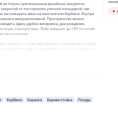
менед
ей не только оригинальным дизайном, аккуратно
и закрытой от посторонних уличной площадкой, где
🔥
ак же пожарить мясо на мангале или барбекю. Внутри
ьником и микроволновкой. Пространство можно
роводить здесь удобно вечеринки, дни рождения,
ентации, корпоративы. Лофт вмещает до 150-ти гостей.
ектор и колонки.
цена зависит от типа мероприятия, количества гостей и
ницы и субботы лофт бронируется на 7 часов. Отдельно
е 3000 рублей. При бронировании можно заказать
 официанта, бармена. Обращайтесь за
е вопросы и детали.
т
Барбекю
Караоке
Барная стойка
Посуда