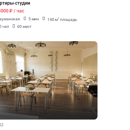
ртиры-студии
3000 ₽
/ час
ауманская
5 мин
140 м
площадь
2
0 чел
60 мест
52