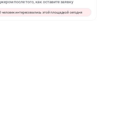
жером после того, как оставите заявку
СВАДЬБЫ
8 человек интересовались этой площадкой сегодня
КОРПОРАТИВЫ
ДЕЛОВЫЕ МЕРОПРИЯТИЯ
КВАРТИРНИКИ
ФОТОСЕССИИ