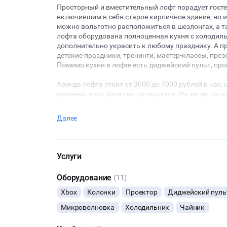
Просторный и вместительный лофт порадует гост
включившим в себя старое кирпичное здание, но 
можно вольготно расположиться в шезлонгах, а т
лофта оборудована полноценная кухня с холодил
дополнительно украсить к любому празднику. А п
детские праздники, тренинги, мастер-классы, през
Помимо кухни в лофте есть диджейский пульт, про
Аренда лофта стоит от 3000 до 7000 рублей в час, 
времени, в которое оно проводится. На вечер пят
необходимо оплатить уборку помещения в размер
дополнительные услуги оформителя, кальянщика,
Далее
предварительным показом лофта, и мы обсудим вс
Услуги
Оборудование
(11)
Xbox
Колонки
Проектор
Диджейский пуль
Микроволновка
Холодильник
Чайник