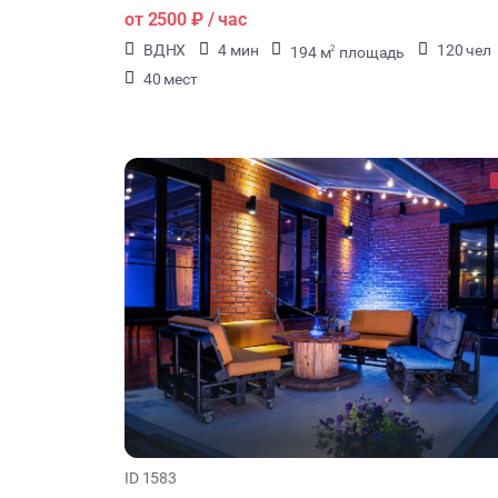
от
2500 ₽
/ час
ВДНХ
4 мин
120 чел
194 м
площадь
2
40 мест
ID 1583