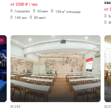
ква
от
2500 ₽
/ час
от
Говорово
20 мин
150 м
площадь
2
Б
140 чел
80 мест
8
ID 254
ID 2