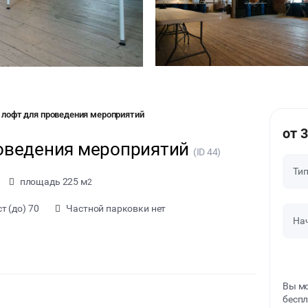
 лофт для проведения мероприятий
от 
оведения мероприятий
(ID 44)
Ти
площадь 225 м
2
т (до) 70
Частной парковки нет
На
Вы мо
беспл