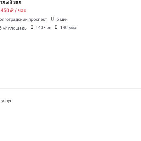
тлый зал
4450 ₽
/ час
олгоградский проспект
5 мин
140 чел
140 мест
5 м
площадь
2
 услуг