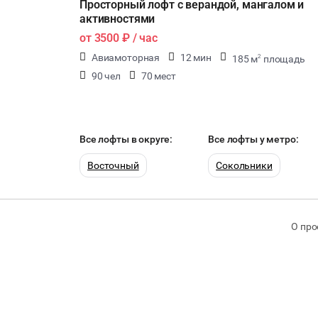
Просторный лофт с верандой, мангалом и
активностями
от
3500 ₽
/ час
Авиамоторная
12 мин
185 м
площадь
2
90 чел
70 мест
Все лофты в округе:
Все лофты у метро:
Восточный
Сокольники
О про