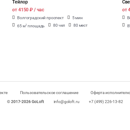
Тейлор
Све
от
4150 ₽
/ час
от
Волгоградский проспект
5 мин
В
80 чел
80 мест
65 м
площадь
8
2
екте
Пользовательское соглашение
Оферта исполнителю
© 2017-2026 GoLoft
info@goloft.ru
+7 (499) 226-13-82