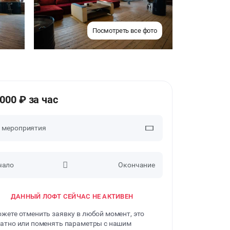
Посмотреть все фото
3000 ₽ за час
п мероприятия
чало
Окончание
ВЕЧЕРИНКИ
ДАННЫЙ ЛОФТ СЕЙЧАС НЕ АКТИВЕН
ДЕНЬ РОЖДЕНИЯ
жете отменить заявку в любой момент, это
ДЕТСКИЕ ПРАЗДНИКИ
атно или поменять параметры с нашим