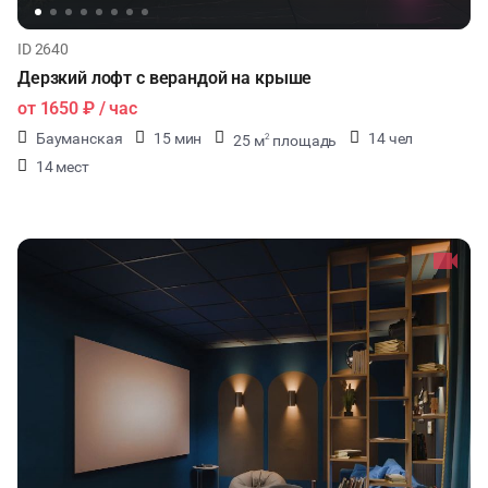
ID 2640
Дерзкий лофт с верандой на крыше
от
1650 ₽
/ час
Бауманская
15 мин
14 чел
25 м
площадь
2
14 мест