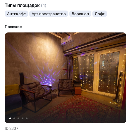
требования, бюджет и расскажут о выгодных пакетных
Типы площадок
(4)
предложениях (скидка до 30% от стандартной аренды).
ВЫСТАВКИ
Антикафе
Арт-пространство
Воркшоп
Лофт
Оставляйте заявку, и мы вам перезвоним!
КИНОПРОСМОТР
Похожие
НАСТОЛЬНЫЕ ИГРЫ
ФУРШЕТЫ
КОНФЕРЕНЦИИ
ЧАЕПИТИЕ
ID 2837