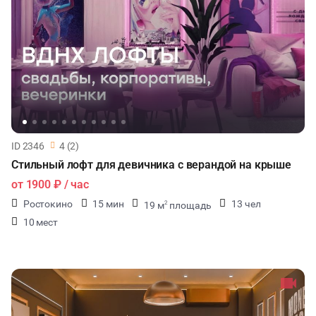
ID 2346
4 (2)
Стильный лофт для девичника с верандой на крыше
от
1900 ₽
/ час
Ростокино
15 мин
13 чел
19 м
площадь
2
10 мест