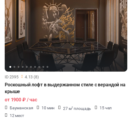
ID 2395
4.13 (8)
Роскошный лофт в выдержанном стиле с верандой на
крыше
от
1900 ₽
/ час
Бауманская
10 мин
15 чел
27 м
площадь
2
12 мест