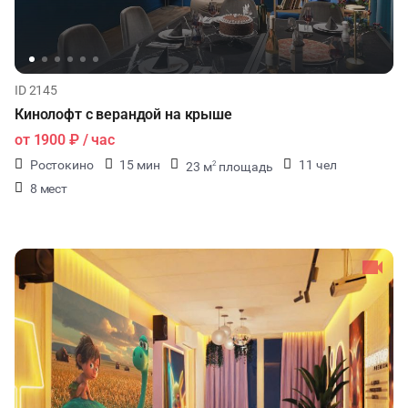
ID 2145
Кинолофт с верандой на крыше
от
1900 ₽
/ час
Ростокино
15 мин
11 чел
23 м
площадь
2
8 мест