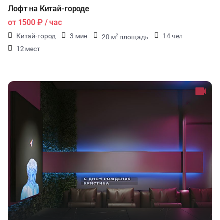
Лофт на Китай-городе
от
1500 ₽
/ час
Китай-город
3 мин
14 чел
20 м
площадь
2
12 мест