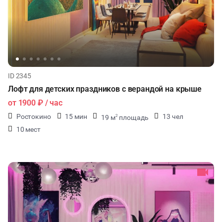
ID 2345
Лофт для детских праздников с верандой на крыше
от
1900 ₽
/ час
Ростокино
15 мин
13 чел
19 м
площадь
2
10 мест