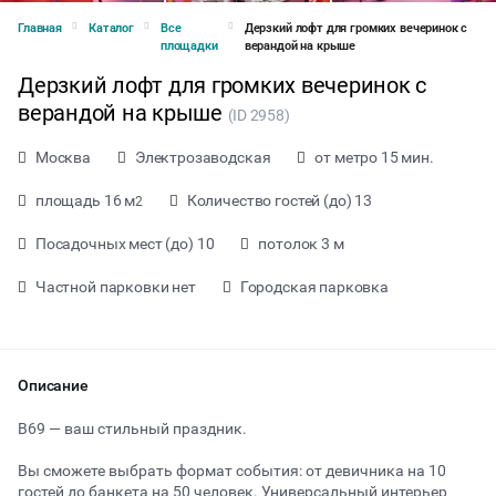
Главная
Каталог
Все
Дерзкий лофт для громких вечеринок с
площадки
верандой на крыше
Дерзкий лофт для громких вечеринок с
верандой на крыше
(ID 2958)
Москва
Электрозаводская
от метро 15 мин.
площадь 16 м
Количество гостей (до) 13
2
Посадочных мест (до) 10
потолок 3 м
Частной парковки нет
Городская парковка
Описание
от 1900 ₽ за час
B69 — ваш стильный праздник.
Вы сможете выбрать формат события: от девичника на 10
Тип мероприятия
гостей до банкета на 50 человек. Универсальный интерьер