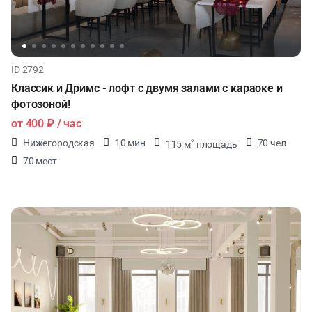
ID 2792
Классик и Дримс - лофт с двумя залами с караоке и
фотозоной!
от
400 ₽
/ час
Нижегородская
10 мин
70 чел
115 м
площадь
2
70 мест