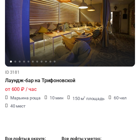
ID 3181
Лаундж-бар на Трифоновской
от
600 ₽
/ час
Марьина роща
10 мин
60 чел
150 м
площадь
2
40 мест
Все лофты в округе:
Все лофты у метро: