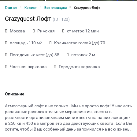
Главная
Каталог
Все площадки
Crazyquest-Лофт
Crazyquest-Лофт
(ID 1120)
Москва
Римская
от метро 12 мин.
площадь 110 м
Количество гостей (до) 70
2
Посадочных мест (до) 35
потолок 2 м
Частная парковка
Городская парковка
Описание
Атмосферный лофт и не только - Мы не просто лофт! У нас есть
различные развлекательные мераприятия, квесты в
реальности организовываем мини квесты на наших локациях
от 500 ₽ за час
в 250 кв и 450 кв метров это два действующих квеста. Если Вы
хотите, чтобы Ваш особенный день запомнился на всю жизнь.
Тип мероприятия