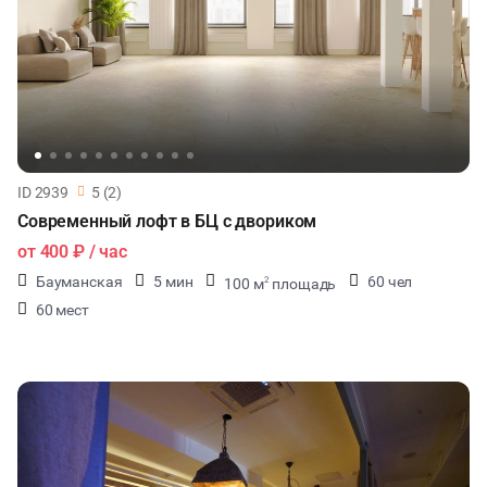
ID 2939
5 (2)
Современный лофт в БЦ с двориком
от
400 ₽
/ час
Бауманская
5 мин
60 чел
100 м
площадь
2
60 мест