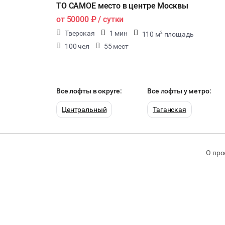
ТО САМОЕ место в центре Москвы
от
50000 ₽
/ сутки
Тверская
1 мин
110 м
площадь
2
100 чел
55 мест
Все лофты в округе:
Все лофты у метро:
Центральный
Таганская
О про