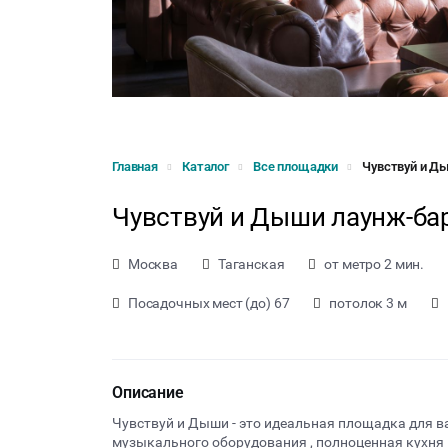
Главная
Каталог
Все площадки
Чувствуй и Ды
Чувствуй и Дыши лаунж-бар
Москва
Таганская
от метро 2 мин.
Посадочных мест (до) 67
потолок 3 м
Описание
Чувствуй и Дыши - это идеальная площадка для в
музыкального оборудования , полноценная кухня