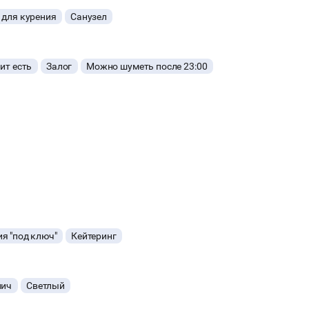
 для курения
Санузел
ит есть
Залог
Можно шуметь после 23:00
з 18000
я "под ключ"
Кейтеринг
пич
Светлый