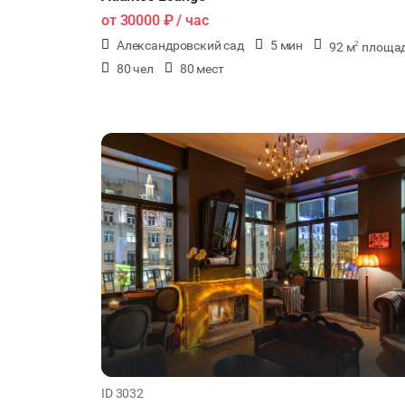
от
30000 ₽
/ час
Александровский сад
5 мин
92 м
площа
2
80 чел
80 мест
ID 3032