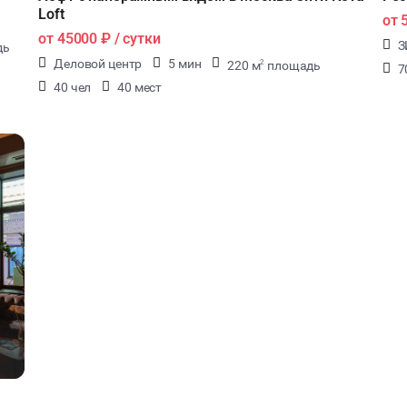
Loft
от
от
45000 ₽
/ сутки
З
дь
Деловой центр
5 мин
220 м
площадь
2
7
40 чел
40 мест