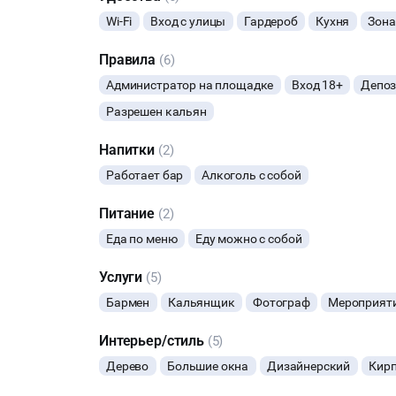
ПТ-СБ - 110000
Wi-Fi
Вход с улицы
Гардероб
Кухня
Зона
Стоимость аренды 6 часов и менее:
Правила
(6)
ВС-ЧТ - 50000
Администратор на площадке
Вход 18+
Депоз
ПТ-СБ - 70000
Разрешен кальян
Доп услуги:
Напитки
(2)
Кухня - по меню, минимальный заказ 15000
Бар - по меню, минимальный заказ 15000
Работает бар
Алкоголь с собой
Кальянная станция - по меню, минимальный зака
Питание
(2)
Еда по меню
Еду можно с собой
Услуги
(5)
Бармен
Кальянщик
Фотограф
Мероприяти
Интерьер/стиль
(5)
Дерево
Большие окна
Дизайнерский
Кир