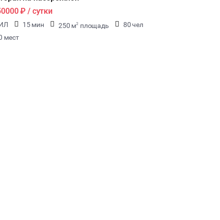
50000 ₽
/ сутки
ИЛ
15 мин
80 чел
250 м
площадь
2
0 мест