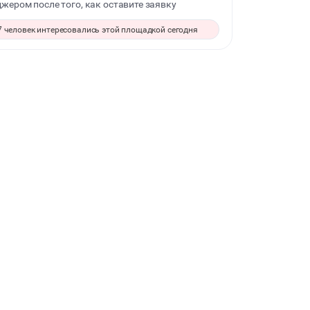
жером после того, как оставите заявку
СВАДЬБЫ
7 человек интересовались этой площадкой сегодня
КОРПОРАТИВЫ
ДЕЛОВЫЕ МЕРОПРИЯТИЯ
КВАРТИРНИКИ
БАНКЕТЫ
ЮБИЛЕЙ
МАЛЬЧИШНИК
СВИДАНИЯ
НОВЫЙ ГОД