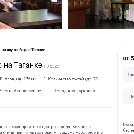
ши лаунж-бар на Таганке
от 
 на Таганке
(ID 2328)
Ти
площадь 176 м
Количество гостей (до) 70
2
Частной парковки нет
Городская парковка
На
Вы мо
ашего мероприятия в центре города. Комплект
беспл
 и стильный интерьер помогут вашему мероприятию