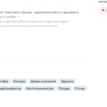
менед
🔥
я! Чувствуй и Дыши - идеальное место, где можно
его кайфа. ✨
, и дружелюбный персонал ждет вас здесь!
о самыми приятными впечатлениями.
тий
сколько вариантов освещения
, своя авторская кухня, свой ледогенератор
белью, посудой, стандартным музыкальным
тойка
Бокалы
Диван кожаный
Зеркало
)
едогенератор
Настольные игры
Посуда
Столы