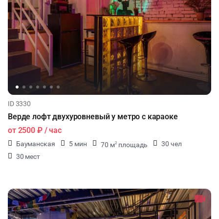
ID 3330
Верде лофт двухуровневый у метро с караоке
от
2500 ₽
/ час
Бауманская
5 мин
30 чел
70 м
площадь
2
30 мест