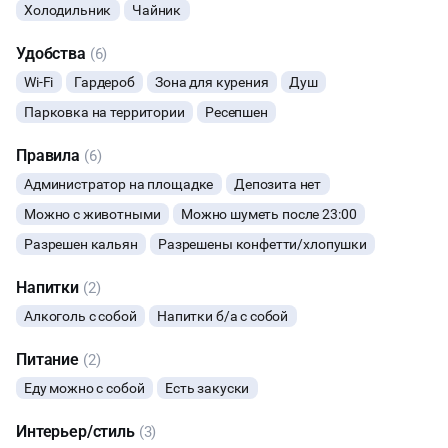
Холодильник
Чайник
ФОТОСЕССИИ
Удобства
(6)
БАНКЕТЫ
Wi-Fi
Гардероб
Зона для курения
Душ
Парковка на территории
Ресепшен
ЮБИЛЕЙ
Правила
(6)
ВЫПУСКНЫЕ
Администратор на площадке
Депозита нет
Можно с животными
Можно шуметь после 23:00
МАЛЬЧИШНИК
Разрешен кальян
Разрешены конфетти/хлопушки
ДИСКОТЕКА
Напитки
(2)
Алкоголь с собой
Напитки б/а с собой
СВИДАНИЯ
Питание
(2)
Еду можно с собой
Есть закуски
Интерьер/стиль
(3)