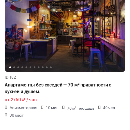
ID 182
Апартаменты без соседей — 70 м² приватности с
кухней и душем.
от
2750 ₽
/ час
Авиамоторная
10 мин
40 чел
70 м
площадь
2
30 мест