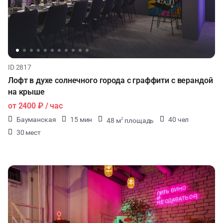
ID 2817
Лофт в духе солнечного города с граффити с верандой
на крыше
от
2400 ₽
/ час
Бауманская
15 мин
40 чел
48 м
площадь
2
30 мест