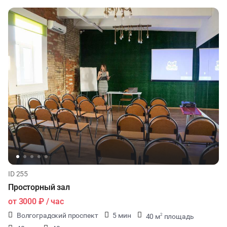
ID 255
Просторный зал
от
3000 ₽
/ час
Волгоградский проспект
5 мин
40 м
площадь
2