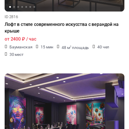
ID 2816
Лофт в стиле современного искусства с верандой на
крыше
от
2400 ₽
/ час
Бауманская
15 мин
40 чел
48 м
площадь
2
30 мест