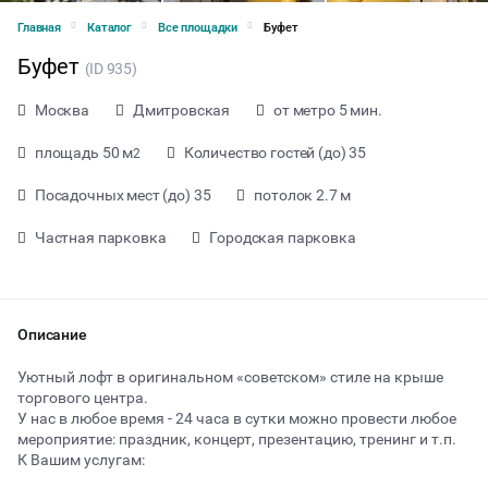
Главная
Каталог
Все площадки
Буфет
Буфет
(ID 935)
Москва
Дмитровская
от метро 5 мин.
площадь 50 м
Количество гостей (до) 35
2
Посадочных мест (до) 35
потолок 2.7 м
Частная парковка
Городская парковка
Описание
Уютный лофт в оригинальном «советском» стиле на крыше
торгового центра.
У нас в любое время - 24 часа в сутки можно провести любое
от 3000 ₽ за час
мероприятие: праздник, концерт, презентацию, тренинг и т.п.
К Вашим услугам:
Тип мероприятия