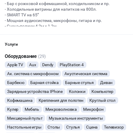
- Бар с рожковой кофемашиной, холодильником и пр.
- Холодильные витрины для напитков на 800л.
- SMART TV на 65’’
Начало
Окончание
- Мощная аудиосистема, микрофоны, гитара и пр.
ВЕЧЕРИНКИ
- Сцена-подиум 4,2м х 1,2м
- Быстрый WIFI
- Настольные и видеоигры
ДЕНЬ РОЖДЕНИЯ
- Удобная мебель: столы, обычные и барные стулья, диваны.
Услуги
- Всегда на баре работает администратор
ДЕВИЧНИК
- На крыше возможно сделать барбекю (обсуждается
Оборудование
(29)
отдельно)
Apple TV
Aux
Dendy
PlayStation 4
ДЕТСКИЕ ПРАЗДНИКИ
Ак. система с микрофоном
Акустическая система
ДАННЫЙ ЛОФТ СЕЙЧАС НЕ АКТИВЕН
Барбекю
Барная стойка
Барные стулья
Диван
СВАДЬБЫ
Зарядные устройства IPhone
Колонки
Компьютер
ОСТАВИТЬ ЗАЯВКУ
КОРПОРАТИВЫ
Кофемашина
Крепления для полотен
Круглый стол
Вы можете отменить заявку в любой момент, это бесплатно
Кулер
Мебель
Микроволновка
Микрофон
ДЕЛОВЫЕ МЕРОПРИЯТИЯ
или поменять параметры с нашим менеджером после того, как
Микшерный пульт
Музыкальные инструменты
оставите заявку
Настольные игры
Столы
Стулья
Сцена
Телевизор
КВАРТИРНИКИ
🔥
7 человек интересовались этой площадкой сегодня