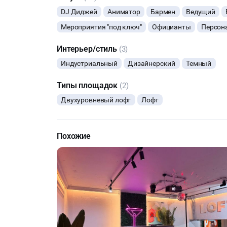
DJ Диджей
Аниматор
Бармен
Ведущий
Мероприятия "под ключ"
Официанты
Персона
Интерьер/стиль
(3)
Индустриальный
Дизайнерский
Темный
Типы площадок
(2)
Двухуровневый лофт
Лофт
Похожие