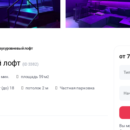
вухуровневый лофт
от 7
й лофт
(ID 3382)
Ти
 мин.
площадь 59 м
2
(до) 18
потолок 2 м
Частная парковка
На
Вы мо