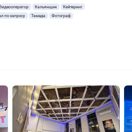
Видеооператор
Кальянщик
Кейтеринг
л по запросу
Тамада
Фотограф