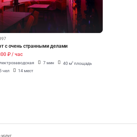
397
т с очень странными делами
800 ₽
/ час
лектрозаводская
7 мин
40 м
площадь
2
5 чел
14 мест
 услуг