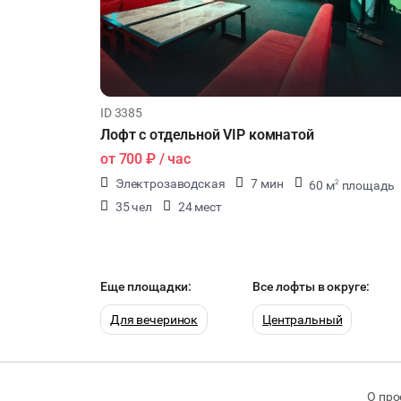
ID 3385
Лофт с отдельной VIP комнатой
от
700 ₽
/ час
Электрозаводская
7 мин
60 м
площадь
2
35 чел
24 мест
Еще площадки:
Все лофты в округе:
Для вечеринок
Центральный
О про