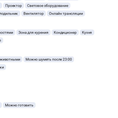
Проектор
Световое оборудование
лодильник
Вентилятор
Онлайн трансляции
мальной сумме бронирования (подробнее
ностями
Зона для курения
Кондиционер
Кухня
ощадки, оплачивается "стандартная уборка" после
л
лощадки, оплачивается "администрирование
готовит площадку и настроит для Вас всё оборудование
 животными
Можно шуметь после 23:00
нфетти, мыльные пузыри, бумажная дискотека, пиньята,
а "сложную уборку" на площадке после мероприятия -
ки
Можно готовить