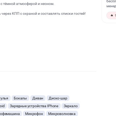
беспл
с тёмной атмосферой и неоном.
менед
 через КПП с охраной и составлять списки гостей!
🔥
е мероприятие
тулья
Бокалы
Диван
Диско-шар
oid
Зарядные устройства IPhone
Зеркало
%
офемашина
Микрофон
Микроволновка