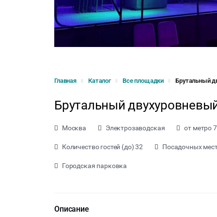
Главная
Каталог
Все площадки
Брутальный д
Брутальный двухуровневы
Москва
Электрозаводская
от метро 7
Количество гостей (до) 32
Посадочных мест 
Городская парковка
Описание