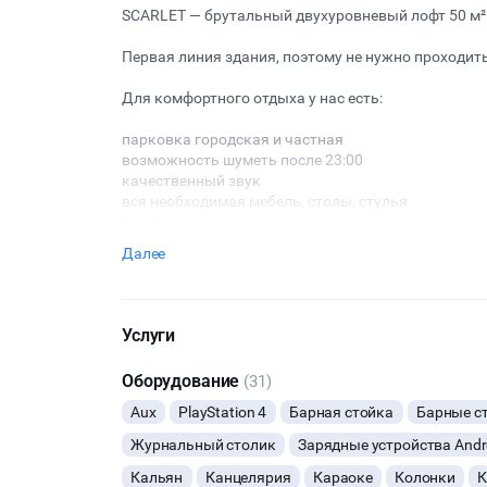
SCARLET — брутальный двухуровневый лофт 50 м² 
Первая линия здания, поэтому не нужно проходить
Для комфортного отдыха у нас есть:
парковка городская и частная
возможность шуметь после 23:00
качественный звук
вся необходимая мебель, столы, стулья
туалеты и раковины с зеркалами
атмосферная регулируемая неоновая подсветка
Далее
возможность двигать мебель специально под ваш
настольные игры
wi-fi
проектор
Услуги
караоке с двумя беспроводными микрофонами
кальяны
Оборудование
(31)
====
Aux
PlayStation 4
Барная стойка
Барные с
Условия возврата денег при отмене мероприятия :
Журнальный столик
Зарядные устройства Andr
21 день и больше до даты проведения, возврат 50
Кальян
Канцелярия
Караоке
Колонки
К