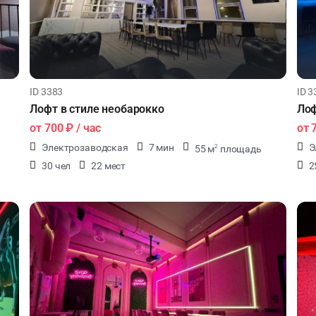
ID 3383
ID 3
Лофт в стиле необарокко
Лоф
от
700 ₽
/ час
от
Электрозаводская
7 мин
Э
55 м
площадь
2
30 чел
22 мест
2