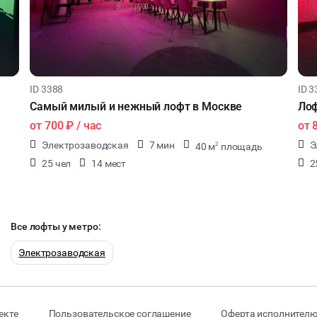
ID 3388
ID 3
Самый милый и нежный лофт в Москве
Лоф
от
700 ₽
/ час
от
Электрозаводская
7 мин
Э
40 м
площадь
2
25 чел
14 мест
2
Все лофты у метро:
Электрозаводская
екте
Пользовательское соглашение
Оферта исполнителю