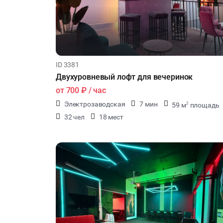
ID 3381
Двухуровневый лофт для вечеринок
от
700 ₽
/ час
Электрозаводская
7 мин
59 м
площадь
2
32 чел
18 мест