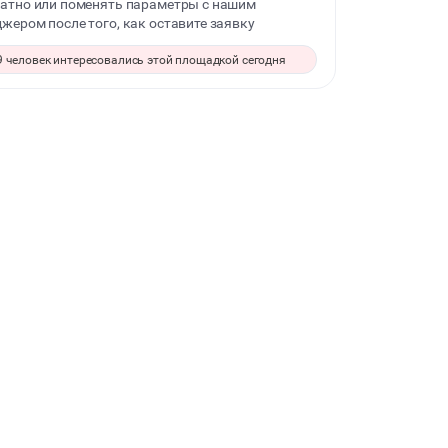
атно или поменять параметры с нашим
жером после того, как оставите заявку
ДЕТСКИЕ ПРАЗДНИКИ
9 человек интересовались этой площадкой сегодня
СВАДЬБЫ
КОРПОРАТИВЫ
ДЕЛОВЫЕ МЕРОПРИЯТИЯ
КВАРТИРНИКИ
ФОТОСЕССИИ
БАНКЕТЫ
ЮБИЛЕЙ
ЙОГА И РАСТЯЖКА