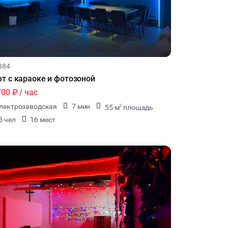
ДЕГУСТАЦИИ
ЧАЕПИТИЕ
384
ТИМБИЛДИНГ
т c караоке и фотозоной
700 ₽
/ час
лектрозаводская
7 мин
55 м
площадь
2
5 чел
16 мест