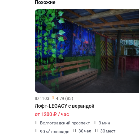
Похожие
ID 1103
4.79 (83)
Лофт-LEGACY с верандой
от
1200 ₽
/ час
Волгоградский проспект
3 мин
30 чел
30 мест
90 м
площадь
2