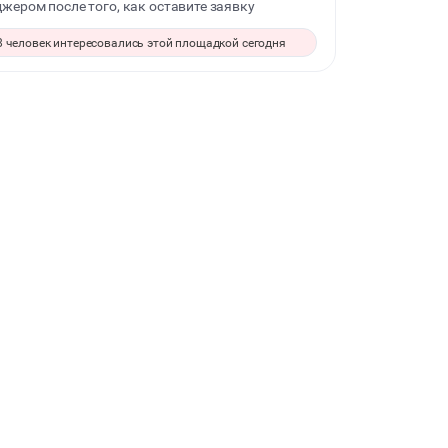
жером после того, как оставите заявку
ДЕЛОВЫЕ МЕРОПРИЯТИЯ
8 человек интересовались этой площадкой сегодня
ФОТОСЕССИИ
ЙОГА И РАСТЯЖКА
МАСТЕР-КЛАСС