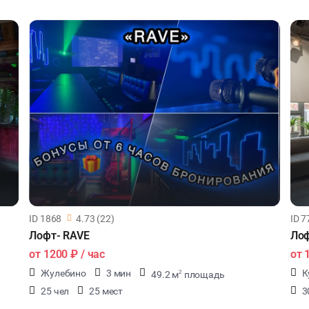
ID 1868
4.73 (22)
ID 7
Лофт- RAVE
Лоф
от
1200 ₽
/ час
от
Жулебино
3 мин
К
49.2 м
площадь
2
25 чел
25 мест
3