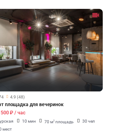
74
4.9 (48)
т площадка для вечеринок
1500 ₽
/ час
урская
10 мин
30 чел
70 м
площадь
2
0 мест