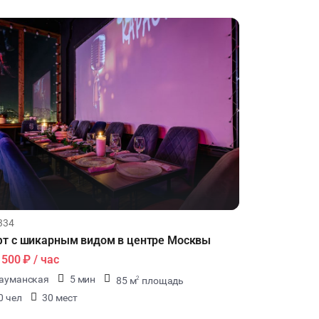
334
т с шикарным видом в центре Москвы
1500 ₽
/ час
ауманская
5 мин
85 м
площадь
2
0 чел
30 мест