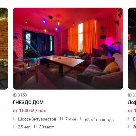
ID 3153
ID 3
ГНЕЗДО ДОМ
Лоф
от
1500 ₽
/ час
от
Шоссе Энтузиастов
7 мин
Б
65 м
площадь
2
25 чел
30 мест
3