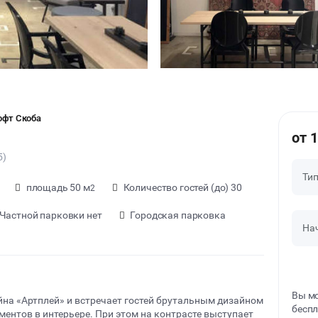
офт Скоба
от 
5)
Ти
площадь 50 м
Количество гостей (до) 30
2
Частной парковки нет
Городская парковка
На
Вы мо
йна «Артплей» и встречает гостей брутальным дизайном
беспл
ентов в интерьере. При этом на контрасте выступает