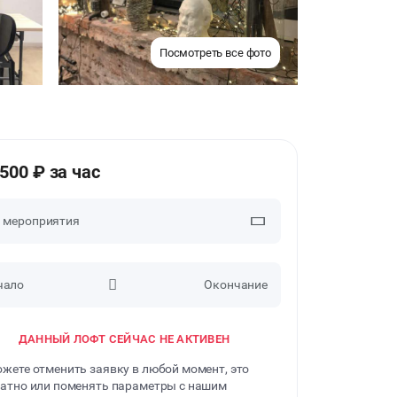
Посмотреть все фото
1500 ₽ за час
п мероприятия
чало
Окончание
ВЕЧЕРИНКИ
ДАННЫЙ ЛОФТ СЕЙЧАС НЕ АКТИВЕН
ДЕНЬ РОЖДЕНИЯ
жете отменить заявку в любой момент, это
ДЕВИЧНИК
атно или поменять параметры с нашим