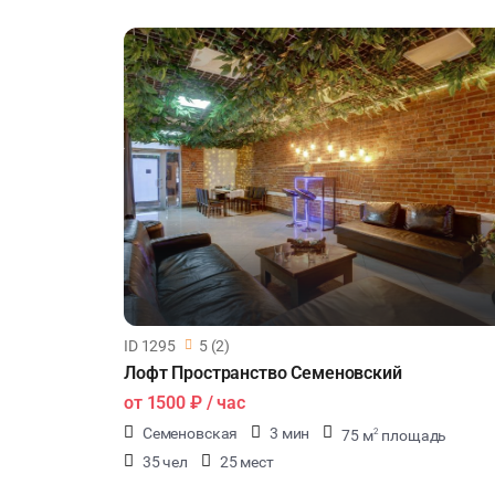
ID 1295
5 (2)
Лофт Пространство Семеновский
от
1500 ₽
/ час
Семеновская
3 мин
75 м
площадь
2
35 чел
25 мест