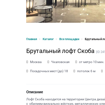
Главная
Каталог
Все площадки
Брутальный л
Брутальный лофт Скоба
(ID 24
Москва
Чкаловская
от метро 10 мин.
Посадочных мест (до) 18
потолок 6 м
Описание
Лофт Скоба находится на территории Центра диза
с обилием визуально жёстких, металлических элем