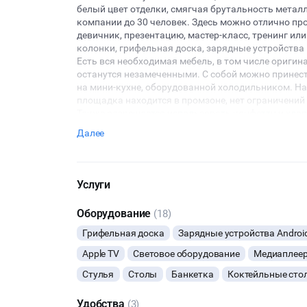
белый цвет отделки, смягчая брутальность металл
компании до 30 человек. Здесь можно отлично про
девичник, презентацию, мастер-класс, тренинг или
колонки, грифельная доска, зарядные устройства н
Есть вся необходимая мебель, в том числе ориги
останутся незамеченными. С собой можно принести
на мини-кухне, оборудованной холодильником. На
площадка находится в промзоне, нет ограничений
Также разрешается использовать конфетти и хлоп
администратор будет на площадке, всегда можно к
Далее
Вы хотите провести своё мероприятие здесь, забр
с арендой площадки, чтобы Вы могли сосредоточи
Услуги
Оборудование
(18)
Грифельная доска
Зарядные устройства Androi
Apple TV
Световое оборудование
Медиаплее
Стулья
Столы
Банкетка
Коктейльные сто
Удобства
(3)