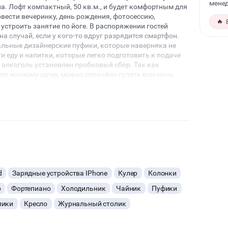
менед
а. Лофт компактный, 50 кв.м., и будет комфортным для
вести вечеринку, день рождения, фотосессию,
🔥
 устроить занятие по йоге. В распоряжении гостей
а случай, если у кого-то вдруг разрядится смартфон.
нальные дизайнерские пуфики, которые наверняка не
 еду и напитки, которые легко подготовить к подаче
 алкоголь установлен пробковый сбор. Так как
 по ночному шуму, можно спокойно гулять всю ночь.
ушки. Если возникнут какие-то трудности,
 нему обратиться. Если лофт Скоба Вам приглянулся, и
онируйте его на нужную дату, и мы с радостью поможем
ться на более важных вещах.
d
Зарядные устройства IPhone
Кулер
Колонки
р
Фортепиано
Холодильник
Чайник
Пуфики
лики
Кресло
Журнальный столик