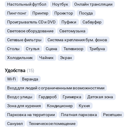
Настольный футбол
Ноутбук
Онлайн трансляции
ФОТОСЕССИИ
Пинг-понг
Принтер
Проектор
Посуда
Проигрыватель CD и DVD
Пуфики
Сабвуфер
БАНКЕТЫ
Световое оборудование
Светомузыка
ЮБИЛЕЙ
Сетевые фильтры
Система крепления бум. фонов
Столы
Стулья
Сцена
Телевизор
Трибуна
ЙОГА И РАСТЯЖКА
Холодильник
Чайник
Экран
ФИТНЕС
Удобства
(15)
Wi-Fi
Веранда
ВЫПУСКНЫЕ
Вход для людей с ограниченными возможностями
Вход с улицы
Гардероб
Гримерка
Детская зона
МАЛЬЧИШНИК
Зона для курения
Кондиционер
Кухня
ДИСКОТЕКА
Парковка на территории
Платная парковка
Ресепшен
Санузел
Техническое помещение
СВИДАНИЯ