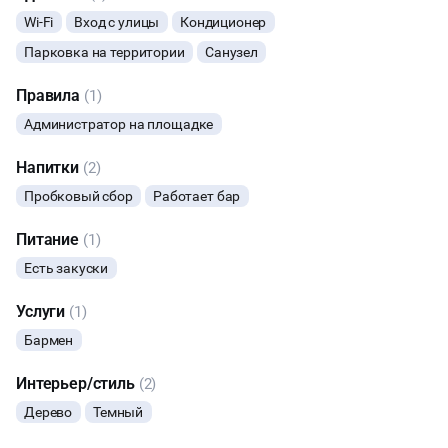
Часы работы: вт-вс с 13:00-23:00. Понедельник выходной.
Wi-Fi
Вход с улицы
Кондиционер
МАСТЕР-КЛАСС
Парковка на территории
Санузел
СЕМИНАРЫ
Правила
(1)
Администратор на площадке
КИНОПРОСМОТР
Напитки
(2)
НАСТОЛЬНЫЕ ИГРЫ
Пробковый сбор
Работает бар
КОНФЕРЕНЦИИ
Питание
(1)
Есть закуски
ХАКАТОНЫ
Услуги
(1)
ЧАЕПИТИЕ
Бармен
Интерьер/стиль
(2)
Дерево
Темный