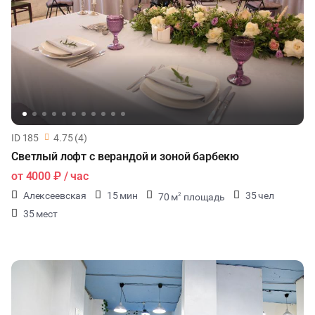
ID 185
4.75 (4)
Светлый лофт с верандой и зоной барбекю
от
4000 ₽
/ час
Алексеевская
15 мин
35 чел
70 м
площадь
2
35 мест