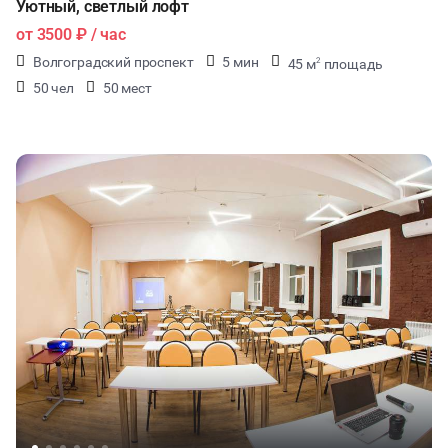
Уютный, светлый лофт
от
3500 ₽
/ час
Волгоградский проспект
5 мин
45 м
площадь
2
50 чел
50 мест