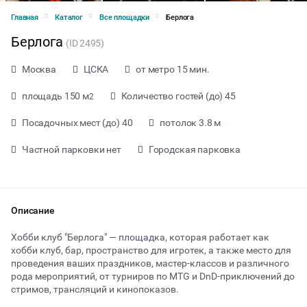
Главная
Каталог
Все площадки
Берлога
Берлога
(ID 2495)
Москва
ЦСКА
от метро 15 мин.
площадь 150 м
Количество гостей (до) 45
2
Посадочных мест (до) 40
потолок 3.8 м
Частной парковки нет
Городская парковка
Описание
Хобби клуб "Берлога" — площадка, которая работает как
хобби клуб, бар, пространство для игротек, а также место для
проведения ваших праздников, мастер-классов и различного
от 4550 ₽ за час
рода мероприятий, от турниров по MTG и DnD-приключений до
стримов, трансляций и кинопоказов.
Тип мероприятия