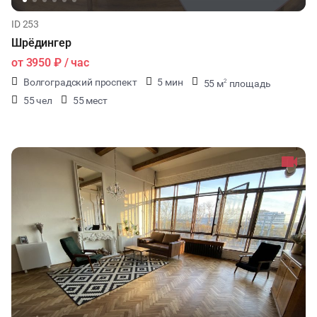
ID 253
Шрёдингер
от
3950 ₽
/ час
Волгоградский проспект
5 мин
55 м
площадь
2
55 чел
55 мест