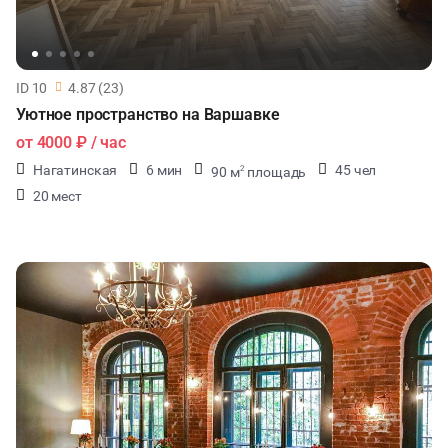
ID 10
4.87 (23)
Уютное пространство на Варшавке
от
4000 ₽
/ час
Нагатинская
6 мин
45 чел
90 м
площадь
2
20 мест