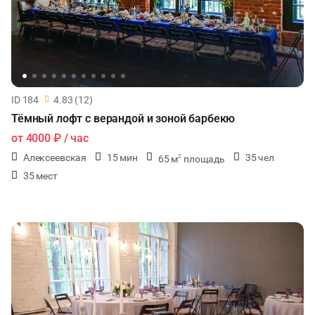
ID 184
4.83 (12)
Тёмный лофт с верандой и зоной барбекю
от
4000 ₽
/ час
Алексеевская
15 мин
35 чел
65 м
площадь
2
35 мест