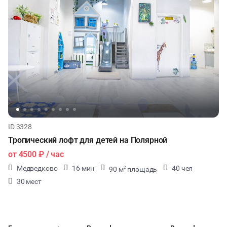
ID 3328
Тропический лофт для детей на Полярной
от
4500 ₽
/ час
Медведково
16 мин
40 чел
90 м
площадь
2
30 мест