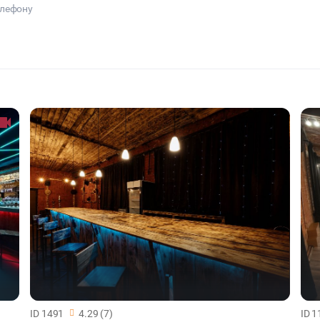
елефону
ID 1491
4.29 (7)
ID 1