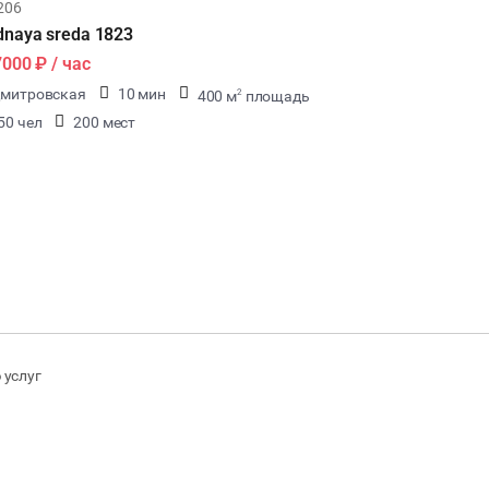
206
naya sreda 1823
7000 ₽
/ час
митровская
10 мин
400 м
площадь
2
50 чел
200 мест
 услуг