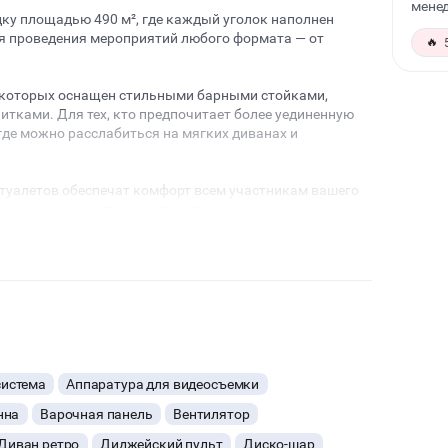
менед
у площадью 490 м², где каждый уголок наполнен
ля проведения мероприятий любого формата — от
🔥
з которых оснащен стильными барными стойками,
тками. Для тех, кто предпочитает более уединенную
где можно расслабиться на мягких диванах и
0 туалетов обеспечат комфорт всем участникам вашего
 современным освещением и звуком, создающим
 оборудования позволит вам организовать кулинарные
и желании можем помочь в организации любого
о, не упустите возможность насладиться прекрасным
 события.
ашем уникальном пространстве!
система
Аппаратура для видеосъемки
нна
Варочная панель
Вентилятор
Диван ретро
Диджейский пульт
Диско-шар