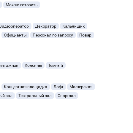
Можно готовить
Видеооператор
Декоратор
Кальянщик
Официанты
Персонал по запросу
Повар
винтажная
Колонны
Темный
Концертная площадка
Лофт
Мастерская
ый зал
Театральный зал
Спортзал