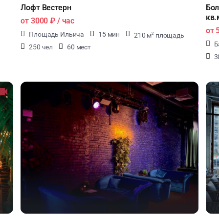
Лофт Вестерн
Бол
кв.
от
3000 ₽
/ час
от
Площадь Ильича
15 мин
210 м
площадь
2
Б
250 чел
60 мест
3