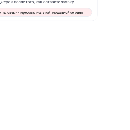
жером после того, как оставите заявку
ДЕТСКИЕ ПРАЗДНИКИ
5 человек интересовались этой площадкой сегодня
СВАДЬБЫ
КОРПОРАТИВЫ
ДЕЛОВЫЕ МЕРОПРИЯТИЯ
КВАРТИРНИКИ
ФОТОСЕССИИ
БАНКЕТЫ
ЮБИЛЕЙ
ВЫПУСКНЫЕ