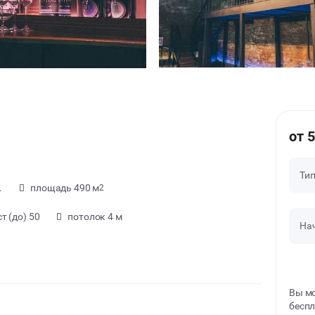
от 
Ти
.
площадь 490 м
2
т (до) 50
потолок 4 м
На
Вы мо
беспл