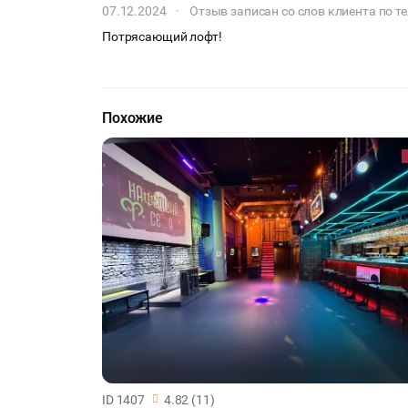
07.12.2024
·
Отзыв записан со слов клиента по т
Потрясающий лофт!
Похожие
ID 1407
4.82 (11)