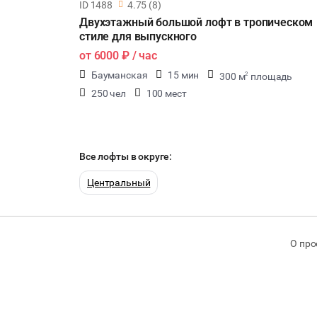
ID 1488
4.75 (8)
Двухэтажный большой лофт в тропическом
стиле для выпускного
от
6000 ₽
/ час
Бауманская
15 мин
300 м
площадь
2
250 чел
100 мест
Все лофты в округе:
Центральный
О про