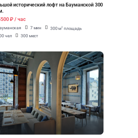
ьшой исторический лофт на Бауманской 300
м.
5500 ₽
/ час
ауманская
7 мин
300 м
площадь
2
00 чел
300 мест