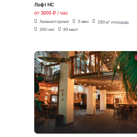
Лофт НС
от
3000 ₽
/ час
Авиамоторная
3 мин
280 м
площадь
2
300 чел
80 мест