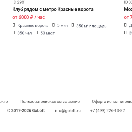
ID 2981
ID 3
Клуб рядом с метро Красные ворота
Mod
от
6000 ₽
/ час
от
Красные ворота
5 мин
Д
350 м
площадь
2
350 чел
50 мест
3
екте
Пользовательское соглашение
Оферта исполнителю
© 2017-2026 GoLoft
info@goloft.ru
+7 (499) 226-13-82