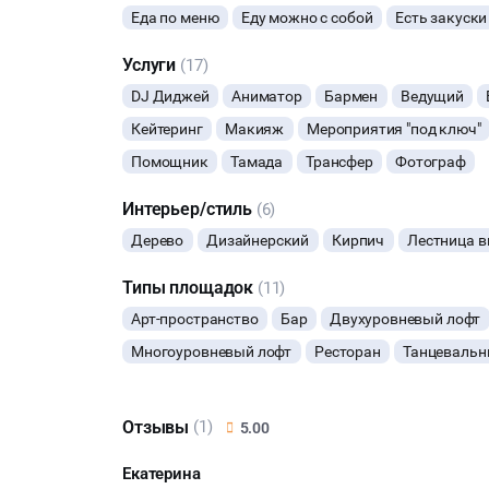
Еда по меню
Еду можно с собой
Есть закуски
Услуги
(17)
DJ Диджей
Аниматор
Бармен
Ведущий
Кейтеринг
Макияж
Мероприятия "под ключ"
Помощник
Тамада
Трансфер
Фотограф
Интерьер/стиль
(6)
Дерево
Дизайнерский
Кирпич
Лестница 
Типы площадок
(11)
Арт-пространство
Бар
Двухуровневый лофт
Многоуровневый лофт
Ресторан
Танцевальн
Отзывы
(1)
5.00
Екатерина