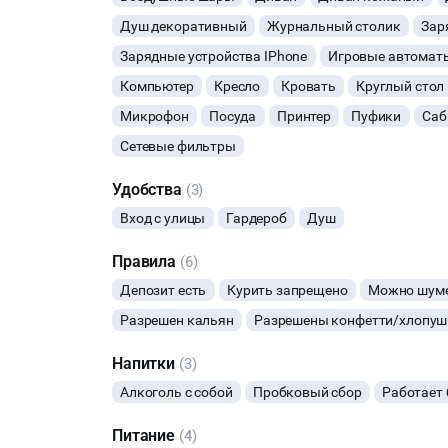
Душ декоративный
Журнальный столик
Зар
Зарядные устройства IPhone
Игровые автомат
Компьютер
Кресло
Кровать
Круглый стол
Микрофон
Посуда
Принтер
Пуфики
Саб
Сетевые фильтры
Удобства
(3)
Вход с улицы
Гардероб
Душ
Правила
(6)
Депозит есть
Курить запрещено
Можно шуме
Разрешен кальян
Разрешены конфетти/хлопуш
Напитки
(3)
Алкоголь с собой
Пробковый сбор
Работает 
Питание
(4)