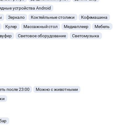
ядные устройства Android
ы
Зеркало
Коктейльные столики
Кофемашина
Кулер
Массажный стол
Медиаплеер
Мебель
вуфер
Световое оборудование
Светомузыка
ть после 23:00
Можно с животными
ки
бар