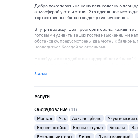
Добро пожаловать на нашу великолепную площадк
атмосферой уюта и стиля! Это идеальное место д
торжественных банкетов до ярких вечеринок.
Внутри вас ждут два просторных зала, каждый и
готовыми удивить ваших гостей изысканными напи
обстановку, предусмотрены два уютных балкона, 
насладиться беседой за столиками.
Не забудьте про удобства: гардеробная и более 1
мероприятия. Площадка полностью оборудована
волшебную атмосферу, а кухня с полным набором
Далее
шедевры для ваших гостей.
Мы предлагаем аренду на срок от 5 часов, но пр
мероприятия за дополнительную плату. И, конечн
Услуги
видом на ЦУМ, который станет изюминкой вашего
Оборудование
(41)
Приходите и создайте незабываемые моменты в н
Мангал
Aux
Aux для Iphone
Акустическая 
Барная стойка
Барные стулья
Бокалы
Ва
Воздушные шары
Диван
Диван кожаный