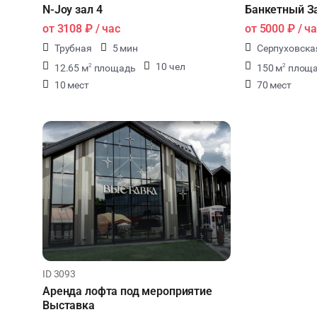
N-Joy зал 4
Банкетный З
от
3108 ₽
/ час
от
5000 ₽
/ ча
Трубная
5 мин
Серпуховска
10 чел
12.65 м
площадь
150 м
площ
2
2
10 мест
70 мест
ID 3093
Аренда лофта под мероприятие
Выставка