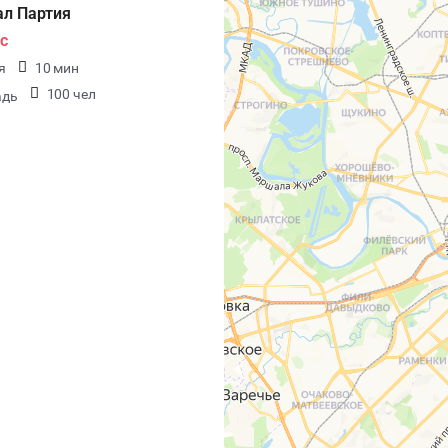
ал Партия
с
я
10 мин
100 чел
адь