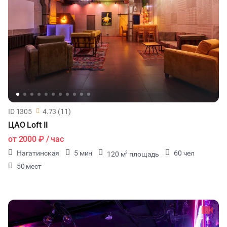
ФУРШЕТЫ
КОНФЕРЕНЦИИ
ХАКАТОНЫ
ДЕГУСТАЦИИ
ID 1305
4.73 (11)
ЧАЕПИТИЕ
ЦАО Loft II
от
2000 ₽
/ час
ТИМБИЛДИНГ
Нагатинская
5 мин
60 чел
120 м
площадь
2
50 мест