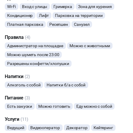
Wi-Fi
Вход с улицы
Гримерка
Зона для курения
БАНКЕТЫ
Кондиционер
Лифт
Парковка на территории
ЮБИЛЕЙ
Платная парковка
Ресепшен
Санузел
Правила
(4)
ЙОГА И РАСТЯЖКА
Администратор на площадке
Можно с животными
ФИТНЕС
Можно шуметь после 23:00
Разрешены конфетти/хлопушки
ВЫПУСКНЫЕ
Напитки
(2)
МАЛЬЧИШНИК
Алкоголь с собой
Напитки б/а с собой
Питание
(3)
ДИСКОТЕКА
Есть закуски
Можно готовить
Еду можно с собой
СВИДАНИЯ
Услуги
(11)
Ведущий
Видеооператор
Декоратор
Кейтеринг
НОВЫЙ ГОД