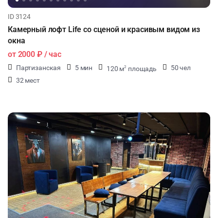
ID 3124
Камерный лофт Life со сценой и красивым видом из
окна
от
2000 ₽
/ час
Партизанская
5 мин
50 чел
120 м
площадь
2
32 мест