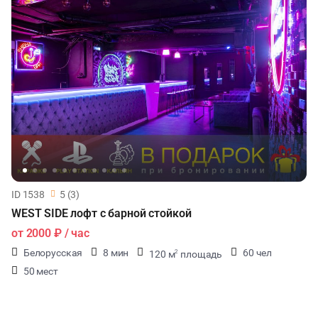
ID 1538
5 (3)
WEST SIDE лофт с барной стойкой
от
2000 ₽
/ час
Белорусская
8 мин
60 чел
120 м
площадь
2
50 мест