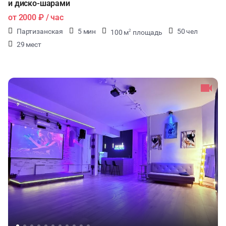
и диско-шарами
от
2000 ₽
/ час
Партизанская
5 мин
50 чел
100 м
площадь
2
29 мест