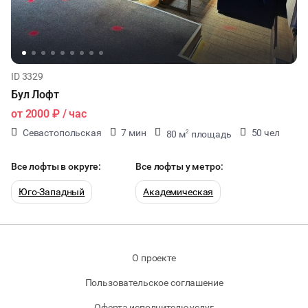
ID 3329
Бул Лофт
от
2000 ₽
/ час
Севастопольская
7 мин
50 чел
80 м
площадь
2
30 мест
Все лофты в округе:
Все лофты у метро:
Юго-Западный
Академическая
О проекте
Пользовательское соглашение
Оферта исполнителю услуг