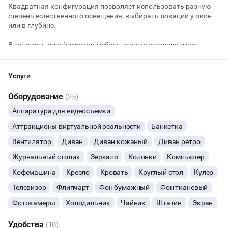
Квадратная конфигурация позволяет использовать разную
степень естественного освещения, выбирать локации у окон
или в глубине.
Начало
Окончание
ВЕЧЕРИНКИ
В зале есть дизайнерская мебель, живые растения и все
необходимое для комфортной съемки.
ДЕНЬ РОЖДЕНИЯ
Солнечная сторона
Услуги
Кондиционер
ДЕВИЧНИК
Оборудование
(25)
Стулья
Аппаратура для видеосъемки
ДЕТСКИЕ ПРАЗДНИКИ
Большой телевизор для презентаций
Аттракционы виртуальной реальности
Банкетка
ДАННЫЙ ЛОФТ СЕЙЧАС НЕ АКТИВЕН
Флипчарт
Вентилятор
Диван
Диван кожаный
Диван ретро
КОРПОРАТИВЫ
Журнальный столик
Зеркало
Колонки
Компьютер
Мебель и интерьер в зале могут отличаться и
ОСТАВИТЬ ЗАЯВКУ
ДЕЛОВЫЕ МЕРОПРИЯТИЯ
предоставляются запросу
Кофемашина
Кресло
Кровать
Круглый стол
Кулер
Вы можете отменить заявку в любой момент, это бесплатно
Телевизор
Флипчарт
Фон бумажный
Фон тканевый
КВАРТИРНИКИ
или поменять параметры с нашим менеджером после того, как
Фотокамеры
Холодильник
Чайник
Штатив
Экран
оставите заявку
ФОТОСЕССИИ
🔥
4 человека интересовались этой площадкой сегодня
Удобства
(10)