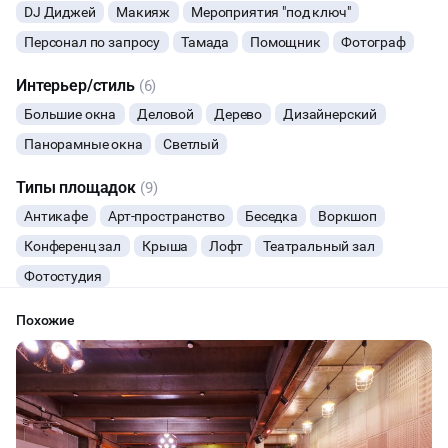
DJ Диджей
Макияж
Мероприятия "под ключ"
МАСТЕР-КЛАСС
Персонал по запросу
Тамада
Помощник
Фотограф
СЕМИНАРЫ
Интерьер/стиль
(6)
Большие окна
Деловой
Дерево
Дизайнерский
ТАНЦЫ
Панорамные окна
Светлый
ВЫСТАВКИ
Типы площадок
(9)
Антикафе
Арт-пространство
Беседка
Воркшоп
КАСТИНГИ
Конференц зал
Крыша
Лофт
Театральный зал
Фотостудия
КИНОПРОСМОТР
Похожие
НАСТОЛЬНЫЕ ИГРЫ
РЕПЕТИЦИИ
КУЛИНАРНЫЙ МАСТЕР-КЛАСС